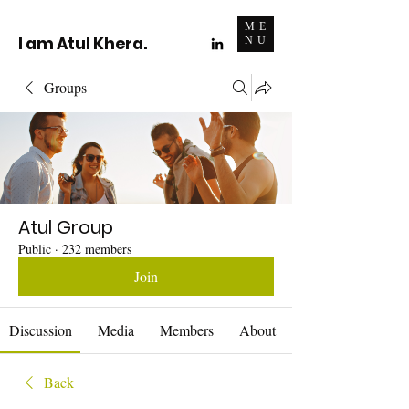
ME
I am Atul Khera.
NU
Groups
Atul Group
Public
·
232 members
Join
Discussion
Media
Members
About
Back