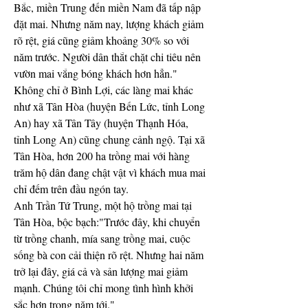
Bắc, miền Trung đến miền Nam đã tấp nập 
đặt mai. Nhưng năm nay, lượng khách giảm 
rõ rệt, giá cũng giảm khoảng 30% so với 
năm trước. Người dân thắt chặt chi tiêu nên 
vườn mai vắng bóng khách hơn hẳn."
Không chỉ ở Bình Lợi, các làng mai khác 
như xã Tân Hòa (huyện Bến Lức, tỉnh Long 
An) hay xã Tân Tây (huyện Thạnh Hóa, 
tỉnh Long An) cũng chung cảnh ngộ. Tại xã 
Tân Hòa, hơn 200 ha trồng mai với hàng 
trăm hộ dân đang chật vật vì khách mua mai 
chỉ đếm trên đầu ngón tay.
Anh Trần Tứ Trung, một hộ trồng mai tại 
Tân Hòa, bộc bạch:"Trước đây, khi chuyển 
từ trồng chanh, mía sang trồng mai, cuộc 
sống bà con cải thiện rõ rệt. Nhưng hai năm 
trở lại đây, giá cả và sản lượng mai giảm 
mạnh. Chúng tôi chỉ mong tình hình khởi 
sắc hơn trong năm tới."