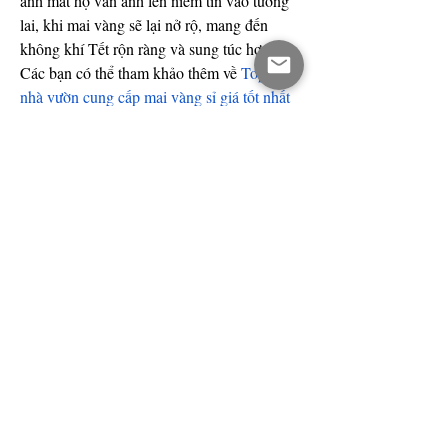
ánh mắt họ vẫn ánh lên niềm tin vào tương 
lai, khi mai vàng sẽ lại nở rộ, mang đến 
không khí Tết rộn ràng và sung túc hơn. 
Các bạn có thể tham khảo thêm về 
Top 5 
nhà vườn cung cấp mai vàng sỉ giá tốt nhất 
tết 2025
.
0
0
撰寫留言......
About
Welcome to the group! You can connect
with other members, ge
...
Read more
Members