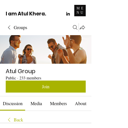
ME
I am Atul Khera.
NU
Groups
Atul Group
Public
·
233 members
Join
Discussion
Media
Members
About
Back