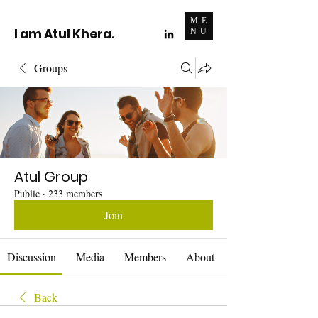
ME
I am Atul Khera.
NU
Groups
Atul Group
Public
·
233 members
Join
Discussion
Media
Members
About
Back