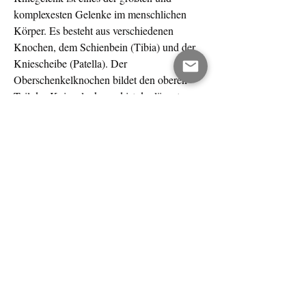
komplexesten Gelenke im menschlichen 
Körper. Es besteht aus verschiedenen 
Knochen, dem Schienbein (Tibia) und der 
Kniescheibe (Patella). Der 
Oberschenkelknochen bildet den oberen 
Teil des Kniegelenks und ist der längste 
Knochen im menschlichen Körper. Er hat 
eine glatte Oberfläche 
0
0
Write a comment...
About
Welcome to the group! You can connect
with other members, ge
...
Read more