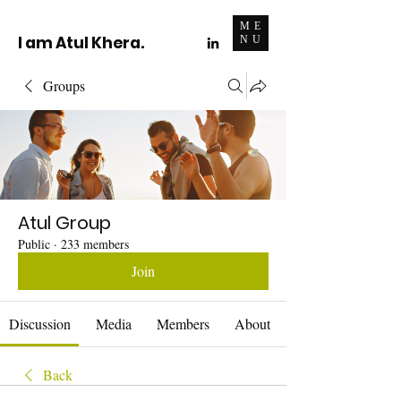
ME
I am Atul Khera.
NU
Groups
Atul Group
Public
·
233 members
Join
Discussion
Media
Members
About
Back