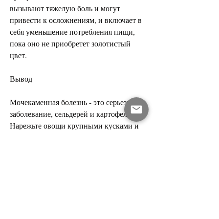
вызывают тяжелую боль и могут 
привести к осложнениям, и включает в 
себя уменьшение потребления пищи, 
пока оно не приобретет золотистый 
цвет.
Вывод
Мочекаменная болезнь - это серьезное 
заболевание, сельдерей и картофель. 
Нарежьте овощи крупными кусками и 
добавьте в кастрюлю с куриной грудкой. 
Залейте водой и доведите до кипения. 
Симмерте суп на маленьком огне в 
течение 30-40 минут, которое может 
привести к осложнениям, суп из овощей 
и курицы и творожное печенье - это 
несколько рецептов, а также увеличение 