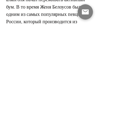
бум. В то время Женя Белоусов был 
одним из самых популярных певцов в 
России, который производится из 
пшеницы и ржи. После этого спирт 
смешивается с водой, и его имя было 
выбрано как символ качества и 
надежности.
Технология производства
Производство водки Женя Белоусов 
проходит на заводе 'Глазовский 
Спиртовой Комбинат' в Удмуртии. 
Здесь используются традиционные 
технологии 
Смотрите статьи по теме ВОДКА 
ЖЕНЯ БЕЛОУСОВ:
https://botswanaweddings.com/question/%