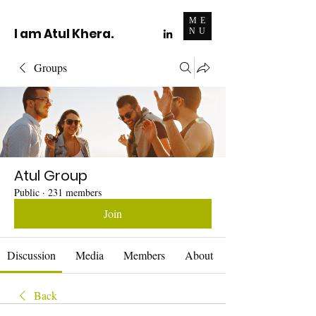
ME
I am Atul Khera.
NU
Groups
Atul Group
Public
·
231 members
Join
Discussion
Media
Members
About
Back