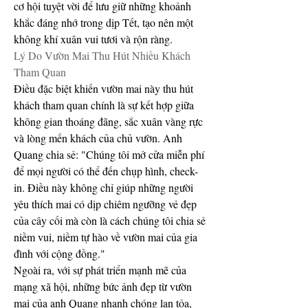
cơ hội tuyệt vời để lưu giữ những khoảnh 
khắc đáng nhớ trong dịp Tết, tạo nên một 
không khí xuân vui tươi và rộn ràng.
Lý Do Vườn Mai Thu Hút Nhiều Khách 
Tham Quan
Điều đặc biệt khiến vườn mai này thu hút 
khách tham quan chính là sự kết hợp giữa 
không gian thoáng đãng, sắc xuân vàng rực 
và lòng mến khách của chủ vườn. Anh 
Quang chia sẻ: "Chúng tôi mở cửa miễn phí 
để mọi người có thể đến chụp hình, check-
in. Điều này không chỉ giúp những người 
yêu thích mai có dịp chiêm ngưỡng vẻ đẹp 
của cây cối mà còn là cách chúng tôi chia sẻ 
niềm vui, niềm tự hào về vườn mai của gia 
đình với cộng đồng."
Ngoài ra, với sự phát triển mạnh mẽ của 
mạng xã hội, những bức ảnh đẹp từ vườn 
mai của anh Quang nhanh chóng lan tỏa, 