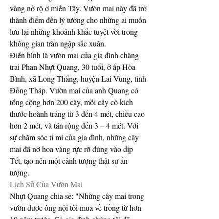
vàng nở rộ ở miền Tây. Vườn mai này đã trở 
thành điểm đến lý tưởng cho những ai muốn 
lưu lại những khoảnh khắc tuyệt vời trong 
không gian tràn ngập sắc xuân.
Điển hình là vườn mai của gia đình chàng 
trai Phan Nhựt Quang, 30 tuổi, ở ấp Hòa 
Bình, xã Long Thắng, huyện Lai Vung, tỉnh 
Đồng Tháp. Vườn mai của anh Quang có 
tổng cộng hơn 200 cây, mỗi cây có kích 
thước hoành tráng từ 3 đến 4 mét, chiều cao 
hơn 2 mét, và tán rộng đến 3 – 4 mét. Với 
sự chăm sóc tỉ mỉ của gia đình, những cây 
mai đã nở hoa vàng rực rỡ đúng vào dịp 
Tết, tạo nên một cảnh tượng thật sự ấn 
tượng.
Lịch Sử Của Vườn Mai
Nhựt Quang chia sẻ: "Những cây mai trong 
vườn được ông nội tôi mua về trồng từ hơn 