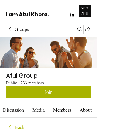
ME
I am Atul Khera.
NU
Groups
Atul Group
Public
·
233 members
Join
Discussion
Media
Members
About
Back