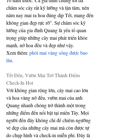
10 năm trước. Cả gia đình chúng tôi đã 
chăm sóc cây rất kỹ lưỡng và tận tâm, nên 
năm nay mai ra hoa đúng dịp Tết, mang đến 
không gian đẹp rực rỡ". Sự chăm sóc kỹ 
lưỡng của gia đình Quang là yếu tố quan 
trọng giúp những cây mai phát triển khỏe 
mạnh, nở hoa đều và đẹp như vậy.
Xem thêm: 
phôi mai vàng sống được bao 
lâu
.
Tết Đến, Vườn Mai Trở Thành Điểm 
Check-In Hot
Với không gian rộng lớn, cây mai cao lớn 
và hoa vàng nở đều, vườn mai của anh 
Quang nhanh chóng trở thành một trong 
những điểm đến nổi bật tại miền Tây. Mọi 
người đến đây không chỉ để chiêm ngưỡng 
vẻ đẹp của những cây mai mà còn được tự 
do chụp hình và check-in miễn phí. Đây là 