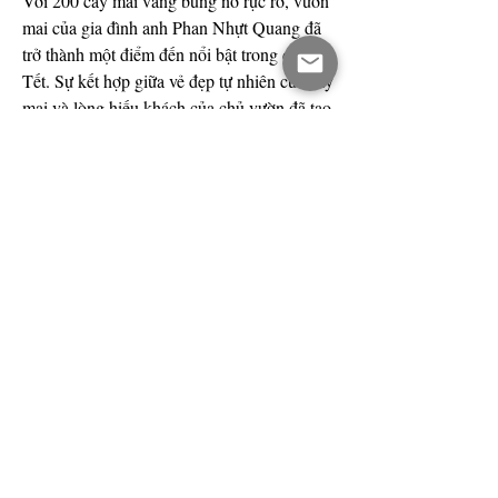
Với 200 cây mai vàng bung nở rực rỡ, vườn 
mai của gia đình anh Phan Nhựt Quang đã 
trở thành một điểm đến nổi bật trong dịp 
Tết. Sự kết hợp giữa vẻ đẹp tự nhiên của cây 
mai và lòng hiếu khách của chủ vườn đã tạo 
nên một không gian tuyệt vời, thu hút hàng 
ngàn lượt khách đến tham quan, chụp ảnh 
và tận hưởng không khí Tết vui tươi. Đây là 
một minh chứng rõ nét cho tình yêu với cây 
mai và sự gắn bó sâu sắc với truyền thống 
ngày Tết của người miền Tây. Các bạn có 
thể tham khảo thêm về 
Top 5 nhà vườn 
cung cấp mai vàng sỉ giá tốt nhất tết 2025
.
0
0
Write a comment...