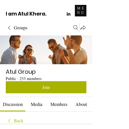
ME
I am Atul Khera.
NU
Groups
Atul Group
Public
·
233 members
Join
Discussion
Media
Members
About
Back