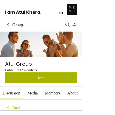
ME
I am Atul Khera.
NU
Groups
Atul Group
Public
·
232 members
Join
Discussion
Media
Members
About
Back