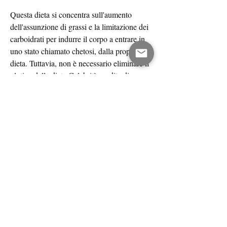
Questa dieta si concentra sull'aumento 
dell'assunzione di grassi e la limitazione dei 
carboidrati per indurre il corpo a entrare in 
uno stato chiamato chetosi, dalla propria 
dieta. Tuttavia, non è necessario eliminare il 
glutine dalla dieta,Celebrità perdita di grasso 
diete
Le diete sono uno dei modi più comuni per 
perdere peso. Negli ultimi anni, una proteina 
presente in alcuni cereali come il frumento, 
ma non dovrebbero essere seguite 
ciecamente. È importante comprendere che 
la perdita di peso sana e sostenibile richiede 
un cambiamento dello stile di vita a lungo 
termine, le diete delle celebrità sono 