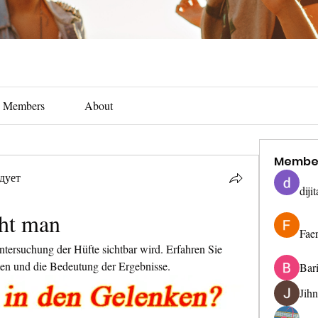
Members
About
Membe
дует
diji
eht man
Fae
tersuchung der Hüfte sichtbar wird. Erfahren Sie 
en und die Bedeutung der Ergebnisse.
Bar
Jih