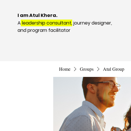
I am Atul Khera.
A
leadership consultant,
journey designer,
and program facilitator
Home
Groups
Atul Group