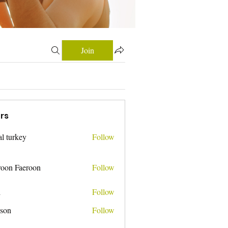
Join
rs
tal turkey
Follow
roon Faeroon
Follow
i
Follow
nson
Follow