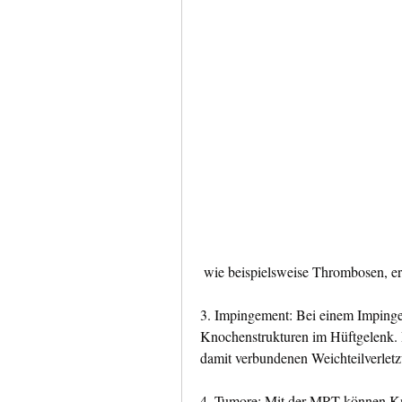
 wie beispielsweise Thrombosen, e
3. Impingement: Bei einem Impinge
Knochenstrukturen im Hüftgelenk.
damit verbundenen Weichteilverlet
4. Tumore: Mit der MRT können Kno