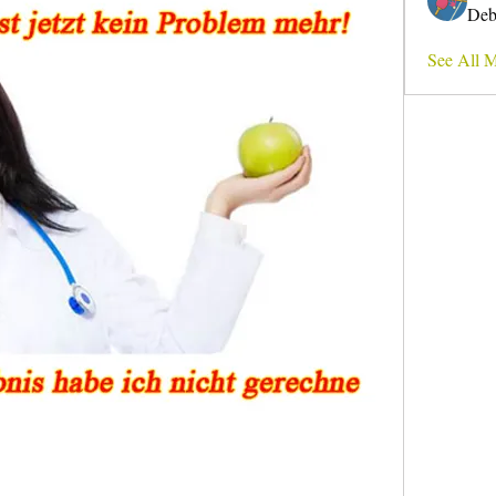
Deb
See All 