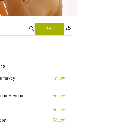
Join
rs
tal turkey
Follow
roon Faeroon
Follow
i
Follow
nson
Follow