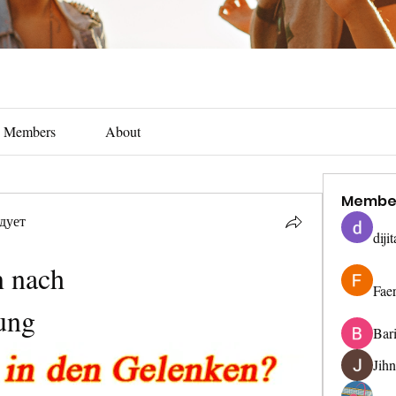
Members
About
Membe
дует
diji
 nach 
Fae
ung
Bar
Jih