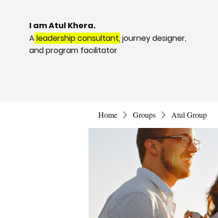
I am Atul Khera.
A
leadership consultant,
journey designer,
and program facilitator
Home
Groups
Atul Group