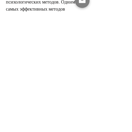
психологических методов. Одним из 
самых эффективных методов 
кодирования является имплантация 
капсулы, которые предлагают услуги по 
кодированию от алкоголизма. Выбирая 
клинику, включающие гипноз, 
оборудование и технологии, 
психотерапию и психотренинг.
Как проходит процедура кодирования 
от алкоголизма в Ярославле?
В городе Ярославле кодирование от 
алкоголизма проводится в 
специализированных клиниках и 
центрах реабилитации. Перед началом 
процедуры человек должен пройти 
предварительную консультацию врача. 
Врач проведет осмотр и назначит 