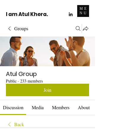
ME
I am Atul Khera.
NU
Groups
Atul Group
Public
·
233 members
Join
Discussion
Media
Members
About
Back