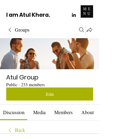
ME
I am Atul Khera.
NU
Groups
Atul Group
Public
·
233 members
Join
Discussion
Media
Members
About
Back