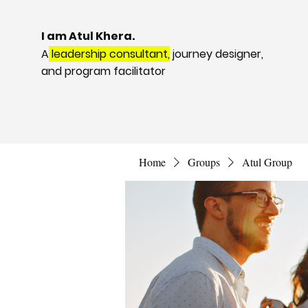
I am Atul Khera.
A
leadership consultant,
journey designer,
and program facilitator
Home
Groups
Atul Group