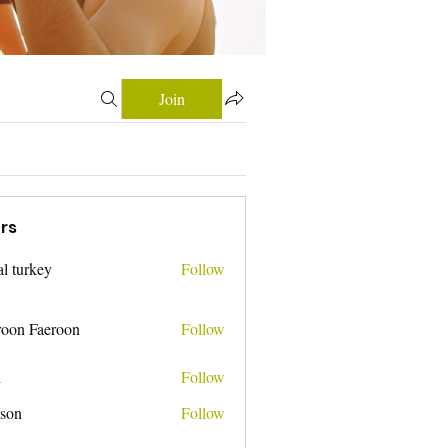
Join
rs
tal turkey
Follow
roon Faeroon
Follow
i
Follow
nson
Follow