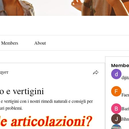
Members
About
Membe
дует
diji
o e vertigini
Fae
e vertigini con i nostri rimedi naturali e consigli per 
uri problemi.
Bar
Jih