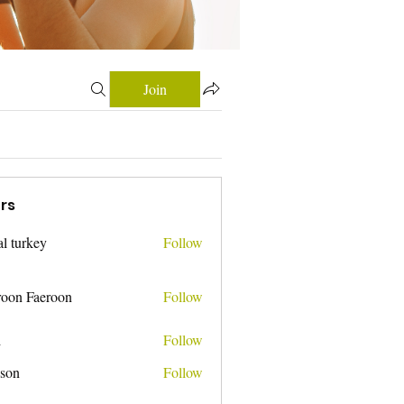
Join
rs
tal turkey
Follow
roon Faeroon
Follow
i
Follow
nson
Follow