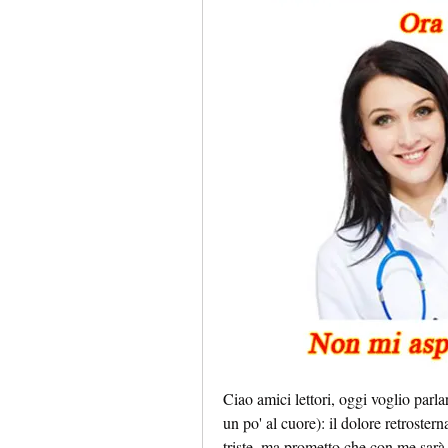
Ciao amici lettori, oggi voglio parl
un po' al cuore): il dolore retroster
triste, ma prometto che con me sarà t