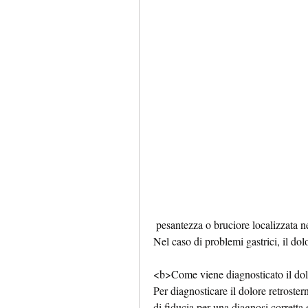
 pesantezza o bruciore localizzata nella parte sinistra del torace, spossatezza e sudorazione. 
Nel caso di problemi gastrici, il dolo
<b>Come viene diagnosticato il dolo
Per diagnosticare il dolore retroster
di fiducia per una diagnosi corretta 