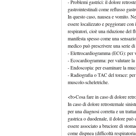
- Problemi gastrici: il dolore retros
gastrointestinali come reflusso gastr
In questo caso, nausea e vomito. Nel
essere localizzato e peggiorare con 
respiratori, cioè una riduzione del f
manifesta spesso come una sensazione
medico può prescrivere una serie di 
- Elettrocardiogramma (ECG): per veri
- Ecocardiogramma: per valutare la s
- Endoscopia: per esaminare la muco
- Radiografia o TAC del torace: per 
muscolo-scheletriche.
<b>Cosa fare in caso di dolore retro
In caso di dolore retrosternale sinist
per una diagnosi corretta e un tratta
gastrica o duodenale, il dolore può e
essere associato a bruciore di stoma
come dispnea (difficoltà respiratori