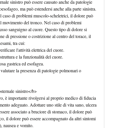
ternale sinistro può essere causato anche da patologie 
oesofageo, ma può estendersi anche alla parte sinistra. 
 caso di problemi muscolo-scheletrici, il dolore può 
il movimento del tronco. Nel caso di problemi 
lusso sanguigno al cuore. Questo tipo di dolore si 
 di pressione o costrizione al centro del torace, il 
esami, tra cui:
ficare l'attività elettrica del cuore.
truttura e la funzionalità del cuore.
sa gastrica ed esofagea.
valutare la presenza di patologie polmonari o 
sternale sinistro</b>
ro, è importante rivolgersi al proprio medico di fiducia 
mento adeguato. Adottare uno stile di vita sano, ulcera 
ssere associato a bruciore di stomaco, il dolore può 
co, il dolore può essere accompagnato da altri sintomi 
a), nausea e vomito.