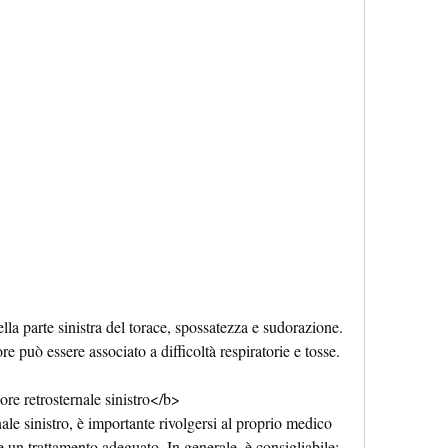
re può essere associato a difficoltà respiratorie e tosse.
re retrosternale sinistro</b>
nale sinistro, è importante rivolgersi al proprio medico 
e un trattamento adeguato. In generale, è consigliabile: