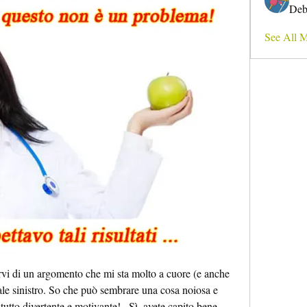
Deb
See All 
arvi di un argomento che mi sta molto a cuore (e anche 
nale sinistro. So che può sembrare una cosa noiosa e 
utto divertente e motivante!   Sì, avete capito bene, 