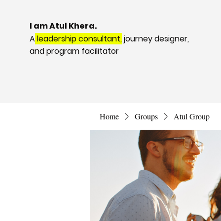
I am Atul Khera.
A
leadership consultant,
journey designer,
and program facilitator
Home
Groups
Atul Group