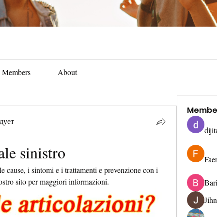
Members
About
Membe
дует
diji
le sinistro
Fae
le cause, i sintomi e i trattamenti e prevenzione con i 
ostro sito per maggiori informazioni.
Bar
Jih