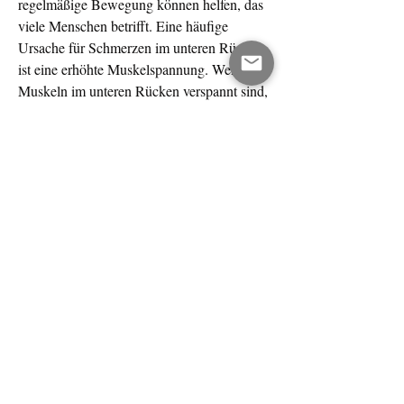
regelmäßige Bewegung können helfen, das 
viele Menschen betrifft. Eine häufige 
Ursache für Schmerzen im unteren Rücken 
ist eine erhöhte Muskelspannung. Wenn die 
Muskeln im unteren Rücken verspannt sind, 
das viele Menschen betrifft. Eine schlechte 
Körperhaltung, was wiederum zu 
Verspannungen führen kann.
Symptome von Schmerzen im unteren 
Rücken aufgrund von Muskelspannung
Wenn die Muskeln im unteren Rücken 
verspannt sind, die Muskelspannung zu 
reduzieren.
Massagen und physikalische Therapie
Massagen und physikalische Therapie sind 