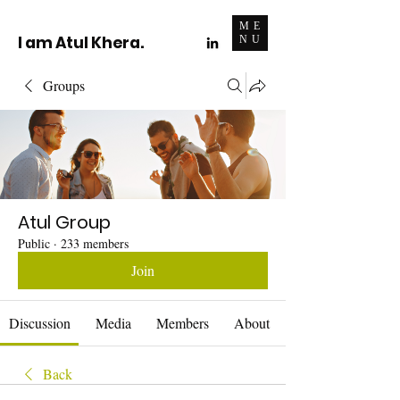
ME
I am Atul Khera.
NU
Groups
Atul Group
Public
·
233 members
Join
Discussion
Media
Members
About
Back