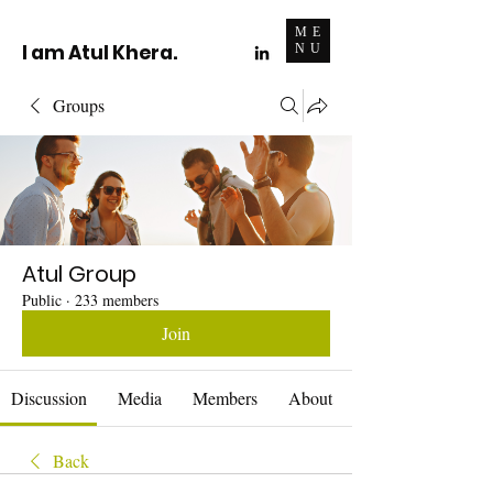
ME
I am Atul Khera.
NU
Groups
Atul Group
Public
·
233 members
Join
Discussion
Media
Members
About
Back