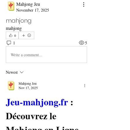
Mahjong Jeu
November 17, 2025
mahjong
mahjong
0
1
5
Write a comment...
Newest
Mahjong Jeu
Nov 17, 2025
Jeu-mahjong.fr
 : 
Découvrez le 
Mahjong en Ligne 