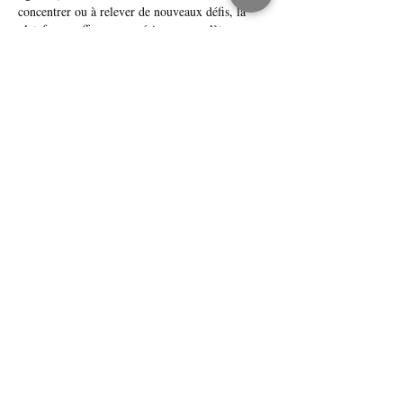
concentrer ou à relever de nouveaux défis, la 
plateforme offre une expérience complète, 
ludique et enrichissante pour tous les types de 
joueurs.
Like
Reply
About
Welcome to the group! You can connect
with other members, ge
...
Read more
Members
dijital turkey
Follow
Faeroon Faeroon
Follow