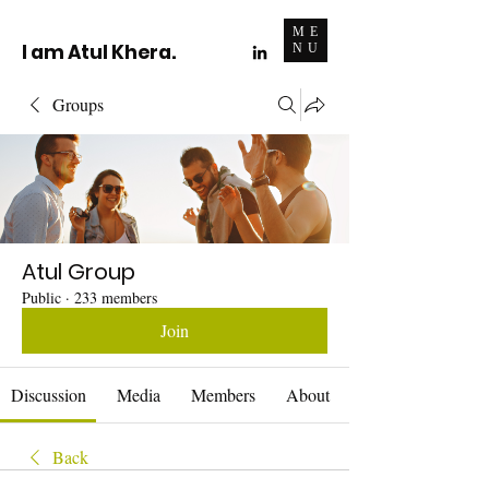
ME
I am Atul Khera.
NU
Groups
Atul Group
Public
·
233 members
Join
Discussion
Media
Members
About
Back