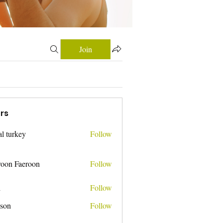
Join
rs
tal turkey
Follow
roon Faeroon
Follow
i
Follow
nson
Follow