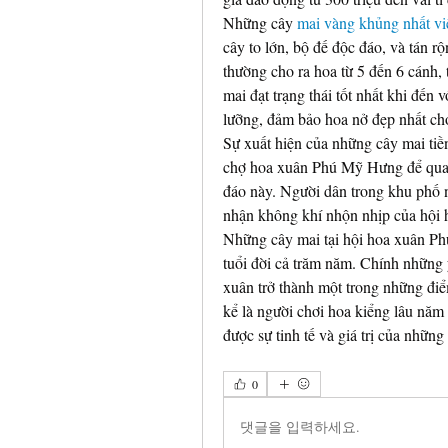
Những cây 
mai vàng khủng nhất vi
cây to lớn, bộ đế độc đáo, và tán rộ
thường cho ra hoa từ 5 đến 6 cánh, 
mai đạt trạng thái tốt nhất khi đến 
lưỡng, đảm bảo hoa nở đẹp nhất c
Sự xuất hiện của những cây mai tiền
chợ hoa xuân Phú Mỹ Hưng để quay 
đáo này. Người dân trong khu phố 
nhận không khí nhộn nhịp của hội 
Những cây mai tại hội hoa xuân Ph
tuổi đời cả trăm năm. Chính những y
xuân trở thành một trong những điể
kể là người chơi hoa kiểng lâu năm 
được sự tinh tế và giá trị của những 
0
댓글을 입력하세요.