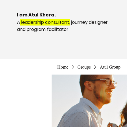
I am Atul Khera.
A
leadership consultant,
journey designer,
and program facilitator
Home
Groups
Atul Group