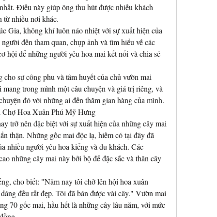
hất. Điều này giúp ông thu hút được nhiều khách 
 từ nhiều nơi khác.
c Gia, không khí luôn náo nhiệt với sự xuất hiện của 
 người đến tham quan, chụp ảnh và tìm hiểu về các 
ơ hội để những người yêu hoa mai kết nối và chia sẻ 
g cho sự công phu và tâm huyết của chủ vườn mai 
 mang trong mình một câu chuyện và giá trị riêng, và 
 chuyện đó với những ai đến thăm gian hàng của mình.
ại Chợ Hoa Xuân Phú Mỹ Hưng
trở nên đặc biệt với sự xuất hiện của những cây mai 
t cẩn thận. Những gốc mai độc lạ, hiếm có tại đây đã 
a nhiều người yêu hoa kiểng và du khách. Các 
cao những cây mai này bởi bộ đế đặc sắc và thân cây 
ng, cho biết: "Năm nay tôi chở lên hội hoa xuân 
à dáng đều rất đẹp. Tôi đã bán được vài cây." Vườn mai 
 70 gốc mai, hầu hết là những cây lâu năm, với mức 
 đồng.