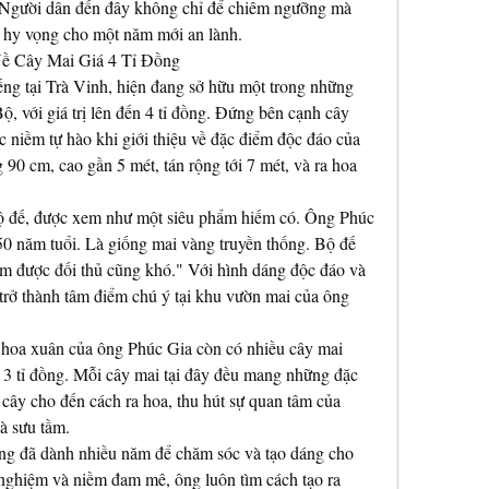
 Người dân đến đây không chỉ để chiêm ngưỡng mà 
 hy vọng cho một năm mới an lành.
ề Cây Mai Giá 4 Tỉ Đồng
ng tại Trà Vinh, hiện đang sở hữu một trong những 
 với giá trị lên đến 4 tỉ đồng. Đứng bên cạnh cây 
c niềm tự hào khi giới thiệu về đặc điểm độc đáo của 
0 cm, cao gần 5 mét, tán rộng tới 7 mét, và ra hoa 
bộ đế, được xem như một siêu phẩm hiếm có. Ông Phúc 
0 năm tuổi. Là giống mai vàng truyền thống. Bộ đế 
m được đối thủ cũng khó." Với hình dáng độc đáo và 
trở thành tâm điểm chú ý tại khu vườn mai của ông 
 hoa xuân của ông Phúc Gia còn có nhiều cây mai 
 3 tỉ đồng. Mỗi cây mai tại đây đều mang những đặc 
 cây cho đến cách ra hoa, thu hút sự quan tâm của 
à sưu tầm.
ng đã dành nhiều năm để chăm sóc và tạo dáng cho 
nghiệm và niềm đam mê, ông luôn tìm cách tạo ra 