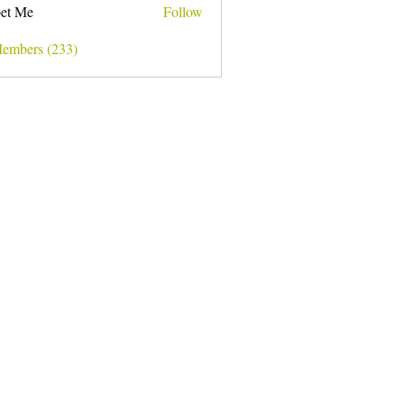
et Me
Follow
Members (233)