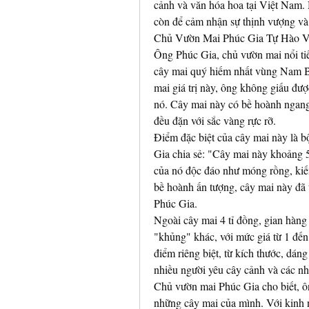
cảnh và văn hóa hoa tại Việt Nam.
còn để cảm nhận sự thịnh vượng và
Chủ Vườn Mai Phúc Gia Tự Hào V
Ông Phúc Gia, chủ vườn mai nổi tiế
cây mai quý hiếm nhất vùng Nam Bộ,
mai giá trị này, ông không giấu đượ
nó. Cây mai này có bề hoành ngang 9
đều đặn với sắc vàng rực rỡ.
Điểm đặc biệt của cây mai này là 
Gia chia sẻ: "Cây mai này khoảng 5
của nó độc đáo như móng rồng, kiế
bề hoành ấn tượng, cây mai này đã 
Phúc Gia.
Ngoài cây mai 4 tỉ đồng, gian hàng
"khủng" khác, với mức giá từ 1 đến
điểm riêng biệt, từ kích thước, dáng
nhiều người yêu cây cảnh và các nh
Chủ vườn mai Phúc Gia cho biết, ô
những cây mai của mình. Với kinh 