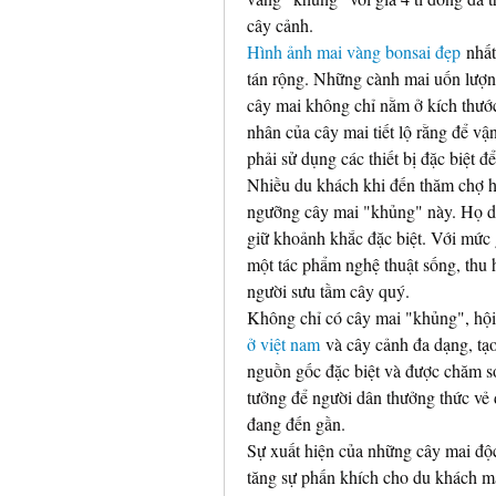
cây cảnh.
Hình ảnh mai vàng bonsai đẹp
 nhất
tán rộng. Những cành mai uốn lượn,
cây mai không chỉ nằm ở kích thước
nhân của cây mai tiết lộ rằng để v
phải sử dụng các thiết bị đặc biệt đ
Nhiều du khách khi đến thăm chợ h
ngưỡng cây mai "khủng" này. Họ dà
giữ khoảnh khắc đặc biệt. Với mức 
một tác phẩm nghệ thuật sống, thu 
người sưu tầm cây quý.
Không chỉ có cây mai "khủng", hộ
ở việt nam
 và cây cảnh đa dạng, tạ
nguồn gốc đặc biệt và được chăm sóc
tưởng để người dân thưởng thức vẻ 
đang đến gần.
Sự xuất hiện của những cây mai độc 
tăng sự phấn khích cho du khách mà