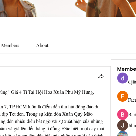
Members
About
Membe
diji
ng" Giá 4 Tỉ Tại Hội Hoa Xuân Phú Mỹ Hưng, 
Fae
n 7, TP.HCM luôn là điểm đến thu hút đông đảo du 
 dịp Tết đến. Trong sự kiện đón Xuân Quý Mão 
Bar
 đến nhiều điều bất ngờ với sự xuất hiện của những 
Jih
năm và giá lên đến hàng tỉ đồng. Đặc biệt, một cây mai 
hu hút sự quan tâm đặc biệt của những người yêu thích 