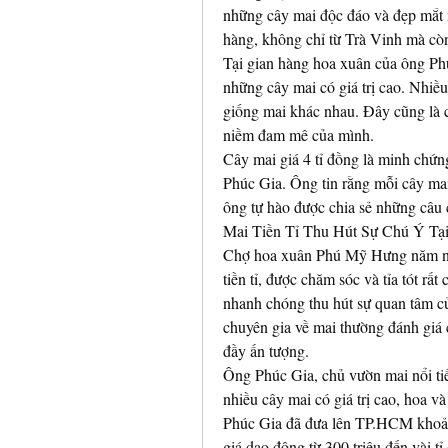
những cây mai độc đáo và đẹp mắt n
hàng, không chỉ từ Trà Vinh mà còn
Tại gian hàng hoa xuân của ông Phú
những cây mai có giá trị cao. Nhiều
giống mai khác nhau. Đây cũng là c
niềm đam mê của mình.
Cây mai giá 4 tỉ đồng là minh chứn
Phúc Gia. Ông tin rằng mỗi cây mai
ông tự hào được chia sẻ những câu
Mai Tiền Tỉ Thu Hút Sự Chú Ý T
Chợ hoa xuân Phú Mỹ Hưng năm nay 
tiền tỉ, được chăm sóc và tỉa tót rấ
nhanh chóng thu hút sự quan tâm củ
chuyên gia về mai thường đánh giá 
đầy ấn tượng.
Ông Phúc Gia, chủ vườn mai nổi tiế
nhiều cây mai có giá trị cao, hoa v
Phúc Gia đã đưa lên TP.HCM khoảng
giá dao động từ 300 triệu đến vài tỉ