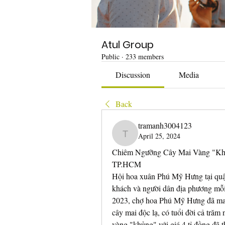
Atul Group
Public
·
233 members
Discussion
Media
Back
tramanh3004123
April 25, 2024
tramanh3004123
Chiêm Ngưỡng Cây Mai Vàng "Khủ
TP.HCM
Hội hoa xuân Phú Mỹ Hưng tại quậ
khách và người dân địa phương mỗi
2023, chợ hoa Phú Mỹ Hưng đã mang
cây mai độc lạ, có tuổi đời cả trăm 
vàng "khủng" với giá 4 tỉ đồng đã t