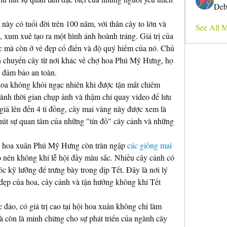
Deb
 này có tuổi đời trên 100 năm, với thân cây to lớn và 
See All 
 xum xuê tạo ra một hình ảnh hoành tráng. Giá trị của 
 mà còn ở vẻ đẹp cổ điển và độ quý hiếm của nó. Chủ 
ận chuyển cây từ nơi khác về chợ hoa Phú Mỹ Hưng, họ 
ể đảm bảo an toàn.
oa không khỏi ngạc nhiên khi được tận mắt chiêm 
nh thời gian chụp ảnh và thậm chí quay video để lưu 
giá lên đến 4 tỉ đồng, cây mai vàng này được xem là 
hút sự quan tâm của những "tín đồ" cây cảnh và những 
i hoa xuân Phú Mỹ Hưng còn tràn ngập 
các giống mai 
o nên không khí lễ hội đầy màu sắc. Nhiều cây cảnh có 
 kỹ lưỡng để trưng bày trong dịp Tết. Đây là nơi lý 
đẹp của hoa, cây cảnh và tận hưởng không khí Tết 
đáo, có giá trị cao tại hội hoa xuân không chỉ làm 
 còn là minh chứng cho sự phát triển của ngành cây 