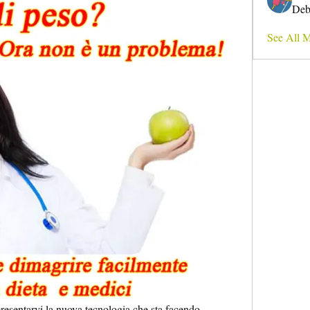
Deb
See All 
presentarvi la nuova tecnologia che sta facendo 