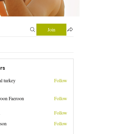
Join
rs
tal turkey
Follow
roon Faeroon
Follow
i
Follow
nson
Follow