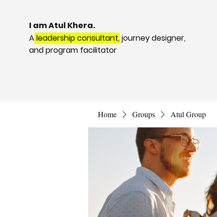
I am Atul Khera.
A
leadership consultant,
journey designer,
and program facilitator
Home
Groups
Atul Group