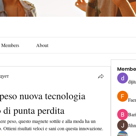
Members
About
Membe
дует
diji
peso nuova tecnologia 
Fae
o di punta perdita
Bar
re peso, questo magnete sottile e alla moda ha un 
Jih
o. Ottieni risultati veloci e sani con questa innovazione.