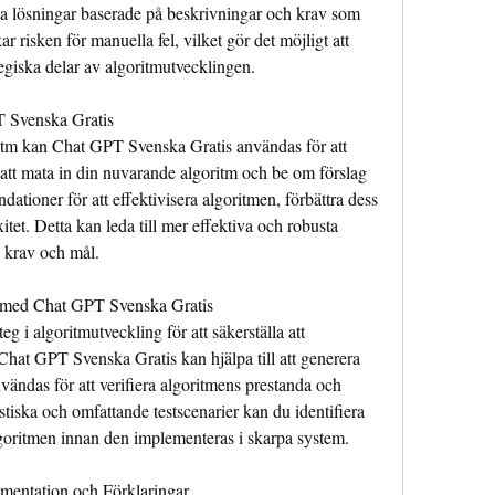
a lösningar baserade på beskrivningar och krav som 
r risken för manuella fel, vilket gör det möjligt att 
giska delar av algoritmutvecklingen.
T Svenska Gratis
tm kan Chat GPT Svenska Gratis användas för att 
tt mata in din nuvarande algoritm och be om förslag 
ationer för att effektivisera algoritmen, förbättra dess 
tet. Detta kan leda till mer effektiva och robusta 
a krav och mål.
r med Chat GPT Svenska Gratis
g i algoritmutveckling för att säkerställa att 
Chat GPT Svenska Gratis kan hjälpa till att generera 
vändas för att verifiera algoritmens prestanda och 
iska och omfattande testscenarier kan du identifiera 
goritmen innan den implementeras i skarpa system.
mentation och Förklaringar