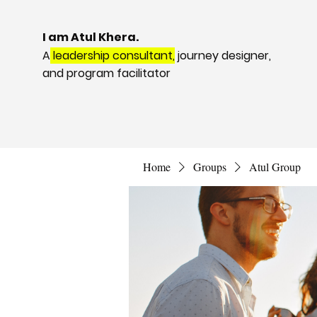
I am Atul Khera.
A
leadership consultant,
journey designer,
and program facilitator
Home
Groups
Atul Group