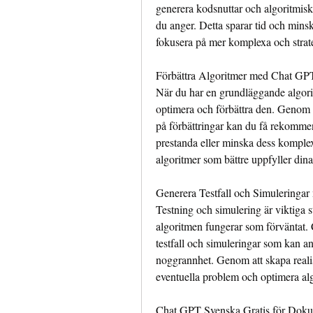
generera kodsnuttar och algoritmisk
du anger. Detta sparar tid och minska
fokusera på mer komplexa och strate
Förbättra Algoritmer med Chat GP
När du har en grundläggande algori
optimera och förbättra den. Genom a
på förbättringar kan du få rekommend
prestanda eller minska dess komplexi
algoritmer som bättre uppfyller din
Generera Testfall och Simuleringa
Testning och simulering är viktiga ste
algoritmen fungerar som förväntat. 
testfall och simuleringar som kan an
noggrannhet. Genom att skapa realist
eventuella problem och optimera al
Chat GPT Svenska Gratis för Doku