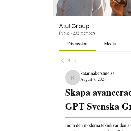
Atul Group
Public
·
232 members
Discussion
Media
Back
katarinakerstin437
August 7, 2024
katarinakerstin437
Skapa avancerad
GPT Svenska Gr
Inom den moderna teknikvärlden är