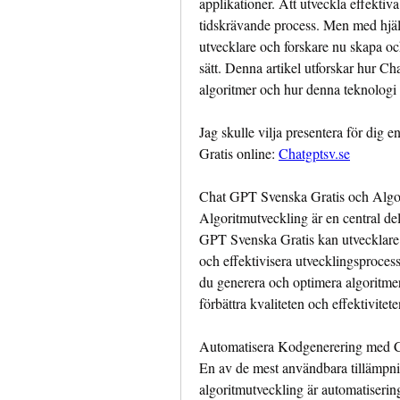
applikationer. Att utveckla effekti
tidskrävande process. Men med hjä
utvecklare och forskare nu skapa och
sätt. Denna artikel utforskar hur C
algoritmer och hur denna teknologi 
Jag skulle vilja presentera för di
Gratis online: 
Chatgptsv.se
Chat GPT Svenska Gratis och Algo
Algoritmutveckling är en central d
GPT Svenska Gratis kan utvecklare dr
och effektivisera utvecklingsproce
du generera och optimera algoritmer
förbättra kvaliteten och effektivitet
Automatisera Kodgenerering med 
En av de mest användbara tillämpni
algoritmutveckling är automatiseri