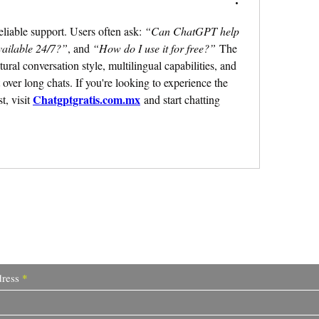
liable support. Users often ask: 
“Can ChatGPT help 
available 24/7?”
, and 
“How do I use it for free?”
 The 
tural conversation style, multilingual capabilities, and 
 over long chats. If you're looking to experience the 
Chatgptgratis.com.mx
, visit 
 and start chatting 
Do Not Sell My Personal Information
I write for change.
ress