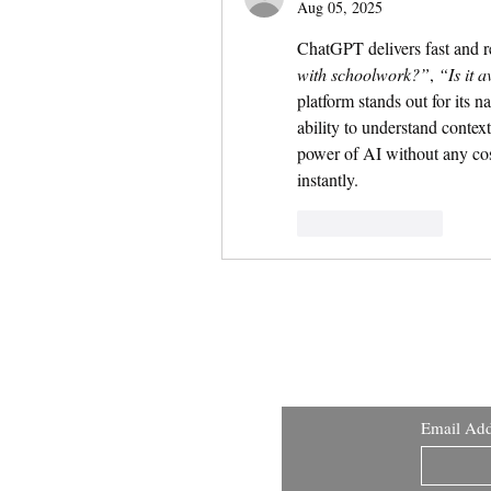
Aug 05, 2025
ChatGPT delivers fast and re
with schoolwork?”
, 
“Is it 
platform stands out for its na
ability to understand context
power of AI without any cost
instantly.
Like
Reply
Email Add