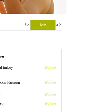
Join
rs
tal turkey
Follow
roon Faeroon
Follow
i
Follow
nson
Follow