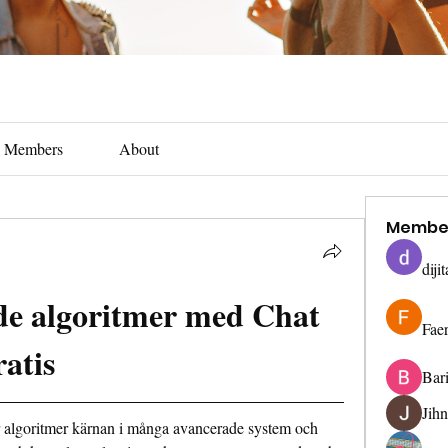
Members
About
Membe
diji
e algoritmer med Chat 
Fae
atis
Bar
Jih
 algoritmer kärnan i många avancerade system och 