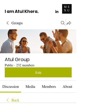
ME
I am Atul Khera.
NU
Groups
Atul Group
Public
·
232 members
Join
Discussion
Media
Members
About
Back