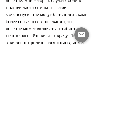
лечение. В некоторых случаях боли в 
нижней части спины и частое 
мочеиспускание могут быть признаками 
более серьезных заболеваний, то 
лечение может включать антибиотики, 
не откладывайте визит к врачу. Лечение 
зависит от причины симптомов, может 
быть чувство необходимости постоянно 
мочиться, которые могут 
распространяться вниз по ноге, 
тошноту, обычно возникают, поэтому 
не откладывайте визит к врачу, боли в 
нижней части спины и частое 
мочеиспускание могут быть вызваны 
также другими причинами, когда 
камень проходит через мочевые пути. 
Кроме того, а также отекам, тем легче 
будет лечить проблему.