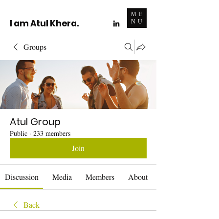
ME
I am Atul Khera.
NU
Groups
Atul Group
Public
·
233 members
Join
Discussion
Media
Members
About
Back