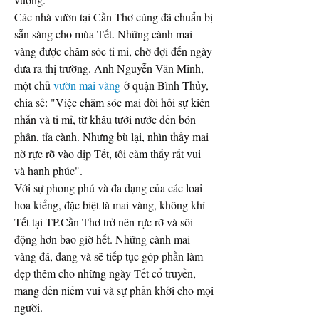
Các nhà vườn tại Cần Thơ cũng đã chuẩn bị 
sẵn sàng cho mùa Tết. Những cành mai 
vàng được chăm sóc tỉ mỉ, chờ đợi đến ngày 
đưa ra thị trường. Anh Nguyễn Văn Minh, 
một chủ 
vườn mai vàng
 ở quận Bình Thủy, 
chia sẻ: "Việc chăm sóc mai đòi hỏi sự kiên 
nhẫn và tỉ mỉ, từ khâu tưới nước đến bón 
phân, tỉa cành. Nhưng bù lại, nhìn thấy mai 
nở rực rỡ vào dịp Tết, tôi cảm thấy rất vui 
và hạnh phúc".
Với sự phong phú và đa dạng của các loại 
hoa kiểng, đặc biệt là mai vàng, không khí 
Tết tại TP.Cần Thơ trở nên rực rỡ và sôi 
động hơn bao giờ hết. Những cành mai 
vàng đã, đang và sẽ tiếp tục góp phần làm 
đẹp thêm cho những ngày Tết cổ truyền, 
mang đến niềm vui và sự phấn khởi cho mọi 
người.