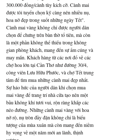
300.000 đồng/cành tùy kích cỡ. Cành mai 
được tôi tuyển chọn kỹ càng nên nhiều nụ, 
hoa nở đẹp trong suốt những ngày Tết".
Cành mai vàng không chỉ được người dân 
chọn để chưng trên bàn thờ tổ tiên, mà còn 
là một phần không thể thiếu trong không 
gian phòng khách, mang đến sự ấm cúng và 
may mắn. Khách hàng từ các nơi đổ về các 
chợ hoa lớn tại Cần Thơ như đường 30/4, 
công viên Lưu Hữu Phước, và chợ Tết trung 
tâm để tìm mua những cành mai đẹp nhất.
Sự háo hức của người dân khi chọn mua 
mai vàng để trang trí nhà cửa tạo nên một 
bầu không khí tươi vui, rộn ràng khắp các 
nẻo đường. Những cành mai vàng với hoa 
nở rộ, nụ tròn đầy đặn không chỉ là biểu 
tượng của mùa xuân mà còn mang đến niềm 
hy vọng về một năm mới an lành, thịnh 
vượng.