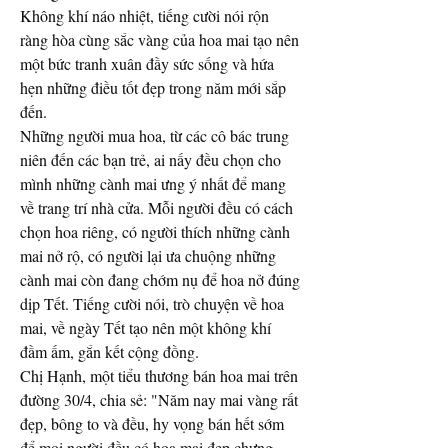
Không khí náo nhiệt, tiếng cười nói rộn 
ràng hòa cùng sắc vàng của hoa mai tạo nên 
một bức tranh xuân đầy sức sống và hứa 
hẹn những điều tốt đẹp trong năm mới sắp 
đến.
Những người mua hoa, từ các cô bác trung 
niên đến các bạn trẻ, ai nấy đều chọn cho 
mình những cành mai ưng ý nhất để mang 
về trang trí nhà cửa. Mỗi người đều có cách 
chọn hoa riêng, có người thích những cành 
mai nở rộ, có người lại ưa chuộng những 
cành mai còn đang chớm nụ để hoa nở đúng 
dịp Tết. Tiếng cười nói, trò chuyện về hoa 
mai, về ngày Tết tạo nên một không khí 
đầm ấm, gắn kết cộng đồng.
Chị Hạnh, một tiểu thương bán hoa mai trên 
đường 30/4, chia sẻ: "Năm nay mai vàng rất 
đẹp, bông to và đều, hy vọng bán hết sớm 
để mọi người đều có hoa mai đẹp chưng 