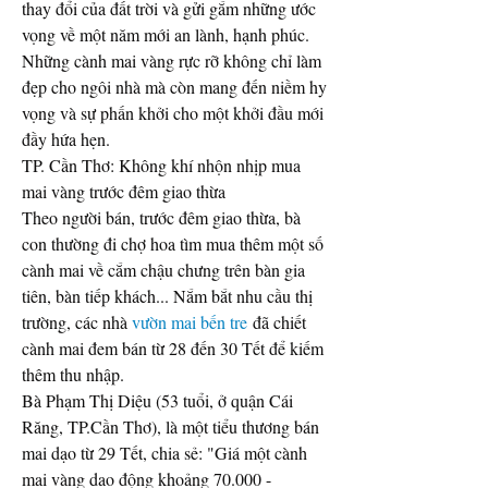
thay đổi của đất trời và gửi gắm những ước 
vọng về một năm mới an lành, hạnh phúc. 
Những cành mai vàng rực rỡ không chỉ làm 
đẹp cho ngôi nhà mà còn mang đến niềm hy 
vọng và sự phấn khởi cho một khởi đầu mới 
đầy hứa hẹn.
TP. Cần Thơ: Không khí nhộn nhịp mua 
mai vàng trước đêm giao thừa
Theo người bán, trước đêm giao thừa, bà 
con thường đi chợ hoa tìm mua thêm một số 
cành mai về cắm chậu chưng trên bàn gia 
tiên, bàn tiếp khách... Nắm bắt nhu cầu thị 
trường, các nhà 
vườn mai bến tre
 đã chiết 
cành mai đem bán từ 28 đến 30 Tết để kiếm 
thêm thu nhập.
Bà Phạm Thị Diệu (53 tuổi, ở quận Cái 
Răng, TP.Cần Thơ), là một tiểu thương bán 
mai dạo từ 29 Tết, chia sẻ: "Giá một cành 
mai vàng dao động khoảng 70.000 - 