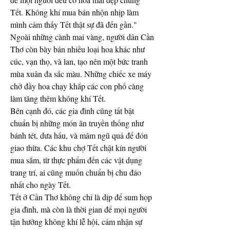
Tết. Không khí mua bán nhộn nhịp làm 
mình cảm thấy Tết thật sự đã đến gần."
Ngoài những cành mai vàng, người dân Cần 
Thơ còn bày bán nhiều loại hoa khác như 
cúc, vạn thọ, và lan, tạo nên một bức tranh 
mùa xuân đa sắc màu. Những chiếc xe máy 
chở đầy hoa chạy khắp các con phố càng 
làm tăng thêm không khí Tết.
Bên cạnh đó, các gia đình cũng tất bật 
chuẩn bị những món ăn truyền thống như 
bánh tét, dưa hấu, và mâm ngũ quả để đón 
giao thừa. Các khu chợ Tết chật kín người 
mua sắm, từ thực phẩm đến các vật dụng 
trang trí, ai cũng muốn chuẩn bị chu đáo 
nhất cho ngày Tết.
Tết ở Cần Thơ không chỉ là dịp để sum họp 
gia đình, mà còn là thời gian để mọi người 
tận hưởng không khí lễ hội, cảm nhận sự 