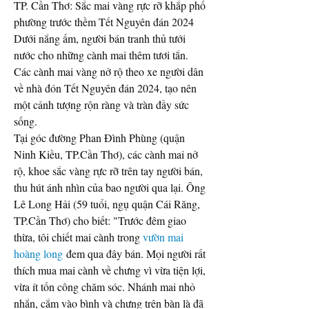
TP. Cần Thơ: Sắc mai vàng rực rỡ khắp phố 
phường trước thềm Tết Nguyên đán 2024
Dưới nắng ấm, người bán tranh thủ tưới 
nước cho những cành mai thêm tươi tắn. 
Các cành mai vàng nở rộ theo xe người dân 
về nhà đón Tết Nguyên đán 2024, tạo nên 
một cảnh tượng rộn ràng và tràn đầy sức 
sống.
Tại góc đường Phan Đình Phùng (quận 
Ninh Kiều, TP.Cần Thơ), các cành mai nở 
rộ, khoe sắc vàng rực rỡ trên tay người bán, 
thu hút ánh nhìn của bao người qua lại. Ông 
Lê Long Hải (59 tuổi, ngụ quận Cái Răng, 
TP.Cần Thơ) cho biết: "Trước đêm giao 
thừa, tôi chiết mai cành trong 
vườn mai 
hoàng long
 đem qua đây bán. Mọi người rất 
thích mua mai cành về chưng vì vừa tiện lợi, 
vừa ít tốn công chăm sóc. Nhánh mai nhỏ 
nhắn, cắm vào bình và chưng trên bàn là đã 