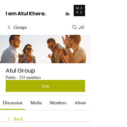
ME
I am Atul Khera.
NU
Groups
Atul Group
Public
·
233 members
Join
Discussion
Media
Members
About
Back