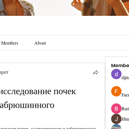
Members
About
Membe
дует
diji
исследование почек 
Fae
забрюшинного 
Bar
Jih
едования почек, надпочечников и забрюшинного 