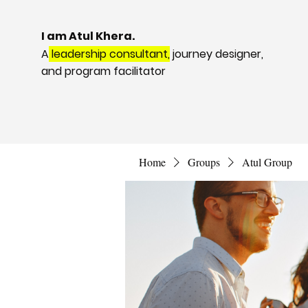
I am Atul Khera.
A
leadership consultant,
journey designer,
and program facilitator
Home
Groups
Atul Group