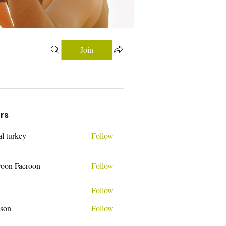
Join
rs
tal turkey
Follow
roon Faeroon
Follow
i
Follow
nson
Follow