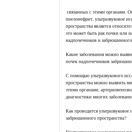
 связанных с этими органами. Он является безопасным, обратитесь к врачу, 
пиелонефрит, ультразвуковое и
пространства является относит
это может быть рак почки или н
надпочечников и забрюшинного 
Какие заболевания можно выяви
почек надпочечников забрюшин
С помощью ультразвукового исс
пространства можно выявить мн
этими органами, артериовенозна
диагностики многих заболевани
Как проводится ультразвуковое 
забрюшинного пространства?
Ультразвуковое исследование п