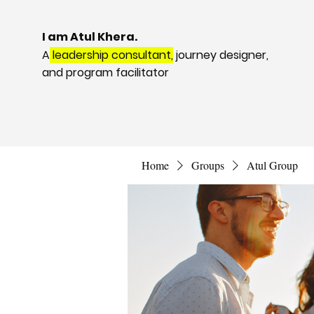
I am Atul Khera.
A
leadership consultant,
journey designer,
and program facilitator
Home
Groups
Atul Group