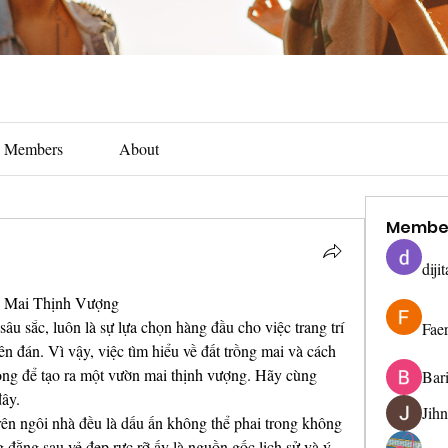
Members
About
Membe
diji
n Mai Thịnh Vượng
sâu sắc, luôn là sự lựa chọn hàng đầu cho việc trang trí 
Fae
yên đán. Vì vậy, việc tìm hiểu về đất trồng mai và cách 
ng để tạo ra một vườn mai thịnh vượng. Hãy cùng 
Bar
ây.
Jih
trên ngôi nhà đều là dấu ấn không thể phai trong không 
đằng sau vẻ đẹp rực rỡ ấy là nguồn gốc lịch sử và ý 