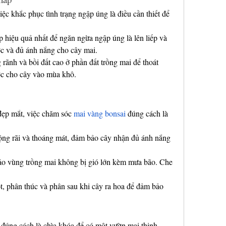
ệc khắc phục tình trạng ngập úng là điều cần thiết để 
 hiệu quả nhất để ngăn ngừa ngập úng là lên liếp và 
ớc và đủ ánh nắng cho cây mai.
nh và bồi đất cao ở phần đất trồng mai để thoát 
ớc cho cây vào mùa khô.
đẹp mắt, việc chăm sóc 
mai vàng bonsai
 đúng cách là 
ng rãi và thoáng mát, đảm bảo cây nhận đủ ánh nắng 
vùng trồng mai không bị gió lớn kèm mưa bão. Che 
 phân thúc và phân sau khi cây ra hoa để đảm bảo 
đúng cách là chìa khóa để có một vườn mai thịnh 