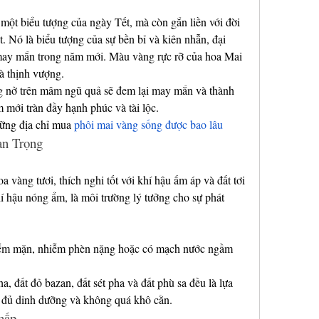
một biểu tượng của ngày Tết, mà còn gắn liền với đời 
. Nó là biểu tượng của sự bền bỉ và kiên nhẫn, đại 
ay mắn trong năm mới. Màu vàng rực rỡ của hoa Mai 
à thịnh vượng.
 nở trên mâm ngũ quả sẽ đem lại may mắn và thành 
 mới tràn đầy hạnh phúc và tài lộc.
ng địa chỉ mua 
phôi mai vàng sống được bao lâu
an Trọng
 vàng tươi, thích nghi tốt với khí hậu ấm áp và đất tơi 
 hậu nóng ẩm, là môi trường lý tưởng cho sự phát 
ễm mặn, nhiễm phèn nặng hoặc có mạch nước ngầm 
a, đất đỏ bazan, đất sét pha và đất phù sa đều là lựa 
t đủ dinh dưỡng và không quá khô cằn.
hấp