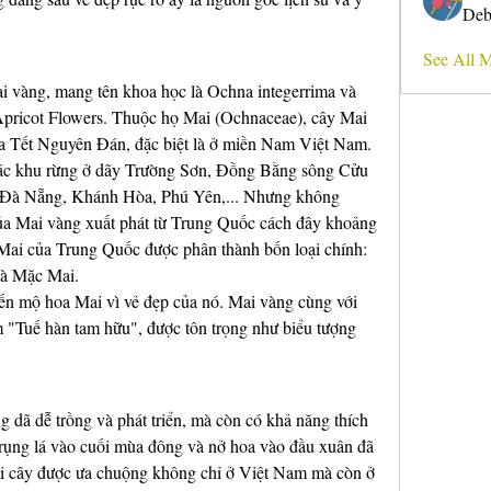
Deb
i
See All 
i vàng, mang tên khoa học là Ochna integerrima và 
 Apricot Flowers. Thuộc họ Mai (Ochnaceae), cây Mai 
ủa Tết Nguyên Đán, đặc biệt là ở miền Nam Việt Nam.
các khu rừng ở dãy Trường Sơn, Đồng Bằng sông Cửu 
 Đà Nẵng, Khánh Hòa, Phú Yên,... Nhưng không 
ủa Mai vàng xuất phát từ Trung Quốc cách đây khoảng 
Mai của Trung Quốc được phân thành bốn loại chính: 
à Mặc Mai.
n mộ hoa Mai vì vẻ đẹp của nó. Mai vàng cùng với 
 "Tuế hàn tam hữu", được tôn trọng như biểu tượng 
 dã dễ trồng và phát triển, mà còn có khả năng thích 
c rụng lá vào cuối mùa đông và nở hoa vào đầu xuân đã 
ài cây được ưa chuộng không chỉ ở Việt Nam mà còn ở 