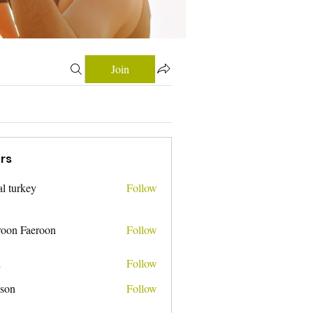
Join
rs
tal turkey
Follow
roon Faeroon
Follow
i
Follow
nson
Follow