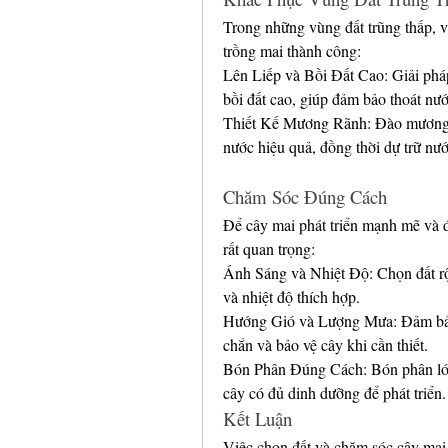
Trong những vùng đất trũng thấp, vi
trồng mai thành công:
Lên Liếp và Bồi Đất Cao: Giải pháp
bồi đất cao, giúp đảm bảo thoát nư
Thiết Kế Mương Rãnh: Đào mương rã
nước hiệu quả, đồng thời dự trữ nư
Chăm Sóc Đúng Cách
Để cây mai phát triển mạnh mẽ và 
rất quan trọng:
Ánh Sáng và Nhiệt Độ: Chọn đất rộ
và nhiệt độ thích hợp.
Hướng Gió và Lượng Mưa: Đảm bảo 
chắn và bảo vệ cây khi cần thiết.
Bón Phân Đúng Cách: Bón phân lót,
cây có đủ dinh dưỡng để phát triển.
Kết Luận
Việc chọn đất và chăm sóc cây mai 