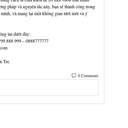
ng pháp và nguyên tắc này, bạn sẽ thành công trong 
 mình, và mang lại một không gian tươi mới và ý 
ông tin dưới đây:
0799 888 999 – 0888777777
.com
n Tre.
0 Comments
Do Not Sell My Personal Information