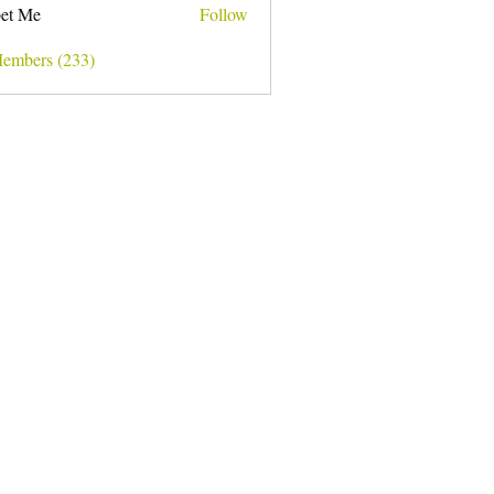
et Me
Follow
Members (233)