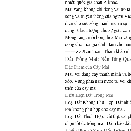
nhiều quốc gia châu Á khác.
Mai vàng không chỉ đóng vai trò là 
sống và truyền thống của người Việt
diện cho sức sống mạnh mẽ và sự m
cũng là biểu tượng cho sự giàu có v
Mong rằng, mỗi bông hoa Mai vàng
công cho mọi gia đình, làm cho năm
====>> Xem thêm: Tham khảo nhữ
Đất Trồng Mai: Nền Tảng Qu
Đặc Điểm của Cây Mai
Mai, với dáng cây thanh mảnh và hoa
xốp. Vùng phía nam nước ta, với khí
triển của cây mai.
Điều Kiện Đất Trồng Mai
Loại Đất Không Phù Hợp: Đất nhi
lớn không phù hợp cho cây mai.
Loại Đất Thích Hợp: Đất thịt, cát ph
chọn tốt để trồng mai. Đảm bảo đấ
Khắc Phục Vùng Đất Trũng T