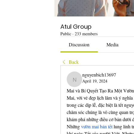
Atul Group
Public
·
233 members
Discussion
Media
Back
nguyenbich13697
April 19, 2024
nguyenbich13697
Mai và Bí Quyết Tạo Ra Một Vườ
Mai, với vẻ đẹp lịch lãm và ý nghĩa 
trong các dịp lễ, đặc biệt là tết ngu
chăm sóc chúng là vô cùng quan trọ
khám phá những điều cơ bản dưới đ
Những 
vườn mai bán tết
 lung linh 
khí ngày Tết của người Việt. Nhưng 