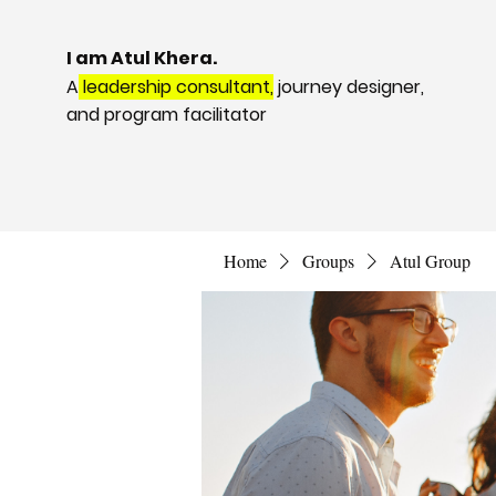
I am Atul Khera.
A
leadership consultant,
journey designer,
and program facilitator
Home
Groups
Atul Group