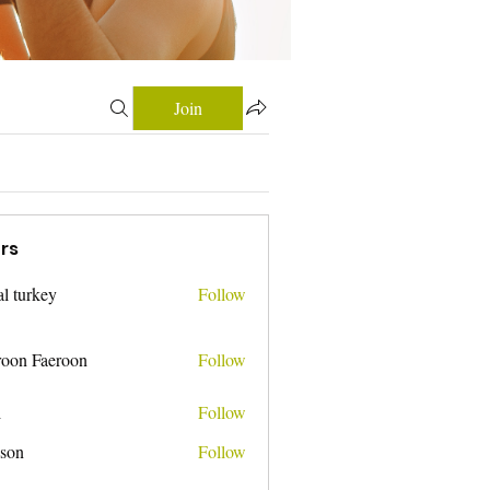
Join
rs
tal turkey
Follow
roon Faeroon
Follow
i
Follow
nson
Follow