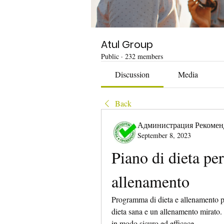
Atul Group
Public
·
232 members
Discussion
Media
Back
Администрация Рекомен
September 8, 2023
Piano di dieta per
allenamento
Programma di dieta e allenamento per 
dieta sana e un allenamento mirato.
in modo sicuro ed efficace.