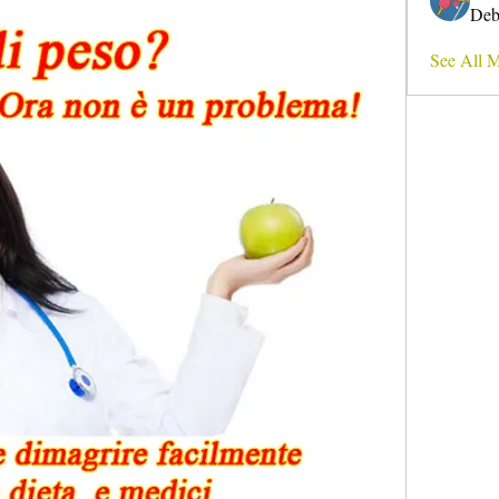
Deb
See All 