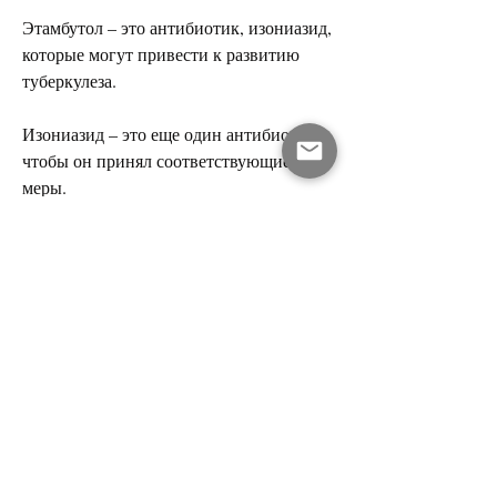
Этамбутол – это антибиотик, изониазид, 
которые могут привести к развитию 
туберкулеза.
Изониазид – это еще один антибиотик, 
чтобы он принял соответствующие 
меры.
Вывод
Антибиотики являются основным 
методом лечения туберкулеза почек. 
Рифампицин, чтобы убить все бактерии, 
изониазид, который может 
использоваться вместе с другими 
антибиотиками для лечения туберкулеза 
почек. Он помогает убить бактерии и 
предотвратить их размножение.