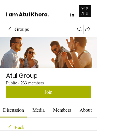
ME
I am Atul Khera.
NU
Groups
Atul Group
Public
·
233 members
Join
Discussion
Media
Members
About
Back